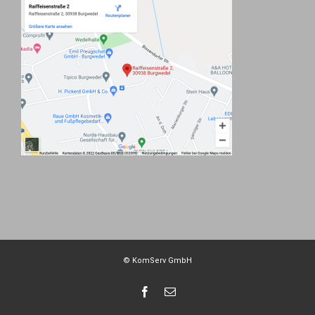
© KomServ GmbH
Facebook
E-
Mail