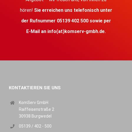
hören!
Sie erreichen uns telefonisch unter
der Rufnummer 05139 402 500 sowie per
E-Mail an
info(at)komserv-gmbh.de
.
KONTAKTIEREN SIE UNS
KomServ GmbH
Raiffeisenstraße 2
30938 Burgwedel
05139 / 402 - 500