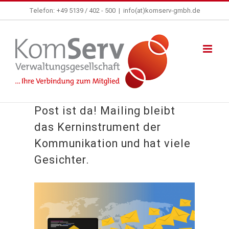
Zum
Telefon: +49 5139 / 402 - 500
|
info(at)komserv-gmbh.de
Inhalt
springen
Post ist da! Mailing bleibt
das Kerninstrument der
Kommunikation und hat viele
Gesichter.
Zeige
grösseres
Bild